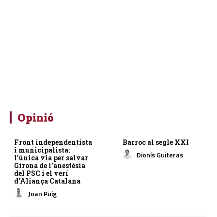
Opinió
Front independentista
Barroc al segle XXI
i municipalista:
Dionís Guiteras
l’única via per salvar
Girona de l’anestèsia
del PSC i el verí
d’Aliança Catalana
Joan Puig