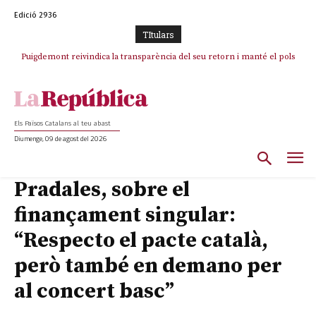
Edició 2936
TItulars
Puigdemont reivindica la transparència del seu retorn i manté el pols
ferm per la plena llibertat dels encausats
Els Països Catalans al teu abast
Diumenge, 09 de agost del 2026
Pradales, sobre el
finançament singular:
“Respecto el pacte català,
però també en demano per
al concert basc”