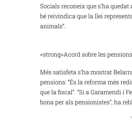
Socials reconeix que s’ha quedat a
bé reivindica que la llei represen
animals”.
P
<strong>Acord sobre les pension
Més satisfeta s’ha mostrat Belarra
pensions: “És la reforma més redis
que la fiscal”. “Si a Garamendi i Fe
bona per als pensionistes”, ha rebl
P