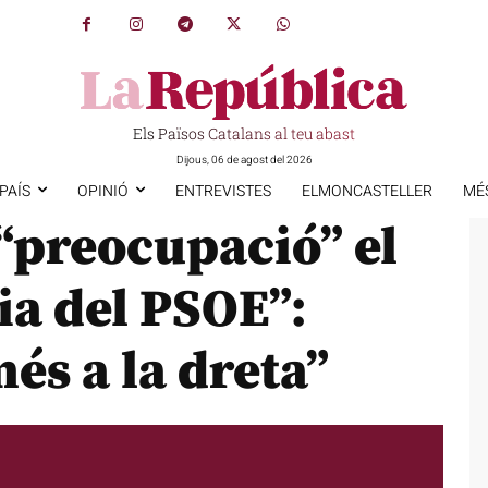
Els Països Catalans al teu abast
Dijous, 06 de agost del 2026
PAÍS
OPINIÓ
ENTREVISTES
ELMONCASTELLER
MÉ
preocupació” el
ia del PSOE”:
és a la dreta”