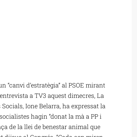
 “canvi d’estratègia” al PSOE mirant
 entrevista a TV3 aquest dimecres, La
 Socials, Ione Belarra, ha expressat la
 socialistes hagin “donat la mà a PP i
ça de la llei de benestar animal que
t dijous al Congrés. “Cada cop miren