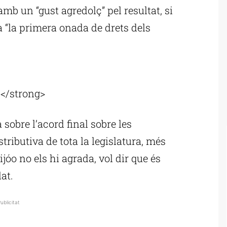
mb un “gust agredolç” pel resultat, si
ta “la primera onada de drets dels
ublicitat
s</strong>
 sobre l’acord final sobre les
tributiva de tota la legislatura, més
ijóo no els hi agrada, vol dir que és
at.
ublicitat