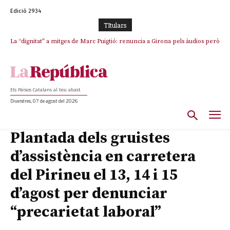
Edició 2934
TItulars
La “dignitat” a mitges de Marc Puigtió: renuncia a Girona pels àudios però
Junts exigeix que Catalunya quedi “fora” del repartiment dels menors
s’aferra als càrrecs remunerats de Sant Julià i el Consell Comarcal
migrants de Ceuta
Els Països Catalans al teu abast
Divendres, 07 de agost del 2026
Plantada dels gruistes
d’assistència en carretera
del Pirineu el 13, 14 i 15
d’agost per denunciar
“precarietat laboral”