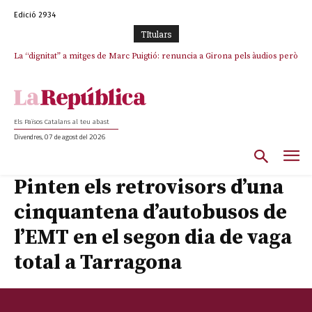
Edició 2934
TItulars
La “dignitat” a mitges de Marc Puigtió: renuncia a Girona pels àudios però
s’aferra als càrrecs remunerats de Sant Julià i el Consell Comarcal
Els Països Catalans al teu abast
Divendres, 07 de agost del 2026
Pinten els retrovisors d’una
cinquantena d’autobusos de
l’EMT en el segon dia de vaga
total a Tarragona