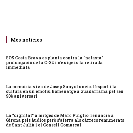
Més notícies
SOS Costa Brava es planta contra la “nefasta”
prolongació de la C-32 i n’exigeix la retirada
immediata
La memòria viva de Josep Sunyol uneix l’esport i la
cultura en un emotiu homenatge a Guadarrama pel seu
90è aniversari
La “dignitat” a mitges de Marc Puigtió: renuncia a
Girona pels àudios però s’aferra als càrrecs remunerats
de Sant Julià i el Consell Comarcal