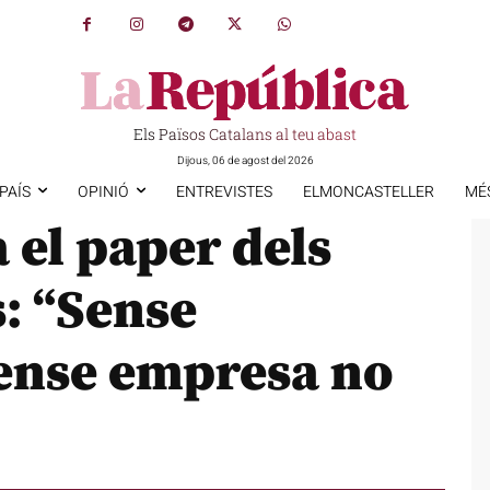
Els Països Catalans al teu abast
Dijous, 06 de agost del 2026
PAÍS
OPINIÓ
ENTREVISTES
ELMONCASTELLER
MÉ
 el paper dels
: “Sense
ense empresa no