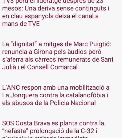
TV3 perd el lideratge després de 23
mesos: Una deriva sense continguts i
en clau espanyola deixa el canal a
mans de TVE
La “dignitat” a mitges de Marc Puigtió:
renuncia a Girona pels àudios però
s’aferra als càrrecs remunerats de Sant
Julià i el Consell Comarcal
L’ANC respon amb una mobilització a
La Jonquera contra la catalanofòbia i
els abusos de la Policia Nacional
SOS Costa Brava es planta contra la
“nefasta” prolongació de la C-32 i