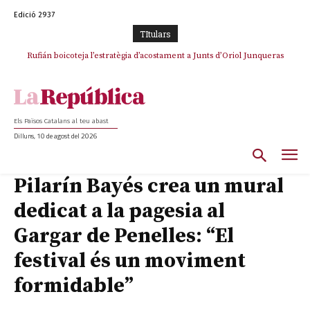
Edició 2937
TItulars
Rufián boicoteja l’estratègia d’acostament a Junts d’Oriol Junqueras
Rufián dinamita la unitat independentista amb un atac frontal al retorn
de Puigdemont
Els Països Catalans al teu abast
Dilluns, 10 de agost del 2026
Pilarín Bayés crea un mural
dedicat a la pagesia al
Gargar de Penelles: “El
festival és un moviment
formidable”