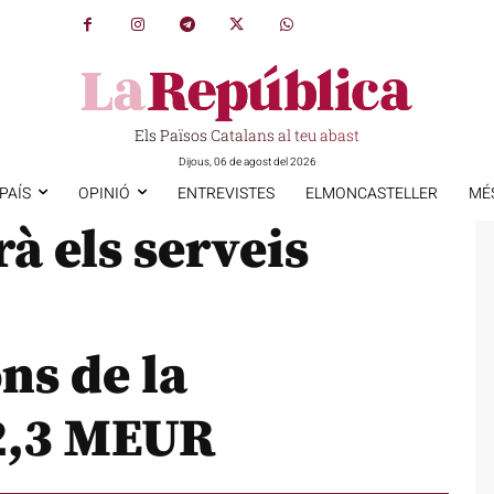
Els Països Catalans al teu abast
Dijous, 06 de agost del 2026
PAÍS
OPINIÓ
ENTREVISTES
ELMONCASTELLER
MÉ
à els serveis
ns de la
 2,3 MEUR