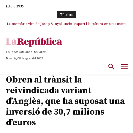
Edició 2935
TItulars
La memòria viva de Josep Sunyol uneix l’esport i la cultura en un emotiu
homenatge a Guadarrama pel seu 90è aniversari
Els Països Catalans al teu abast
Dissabte, 08 de agost del 2026
Obren al trànsit la
reivindicada variant
d’Anglès, que ha suposat una
inversió de 30,7 milions
d’euros