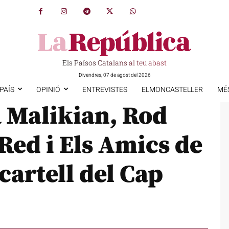
Els Països Catalans al teu abast
Divendres, 07 de agost del 2026
PAÍS
OPINIÓ
ENTREVISTES
ELMONCASTELLER
MÉ
a Malikian, Rod
Red i Els Amics de
 cartell del Cap