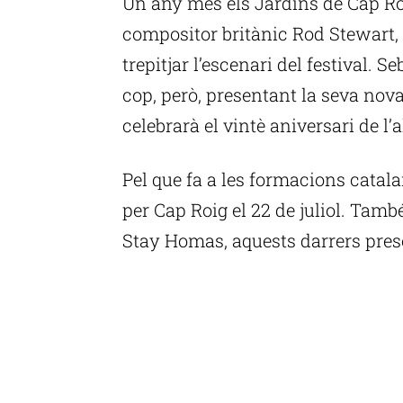
Un any més els Jardins de Cap Roig
compositor britànic Rod Stewart,
trepitjar l’escenari del festival. S
cop, però, presentant la seva nov
celebrarà el vintè aniversari de 
Pel que fa a les formacions catal
per Cap Roig el 22 de juliol. Tamb
Stay Homas, aquests darrers prese