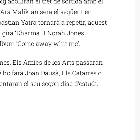
 acolliran el tret de sortida amb el
 Ara Malikian serà el següent en
ebastian Yatra tornarà a repetir, aquest
a gira ‘Dharma’. I Norah Jones
l’album ‘Come away whit me’.
anes, Els Amics de les Arts passaran
é ho farà Joan Dausà, Els Catarres o
ntaran el seu segon disc d’estudi.