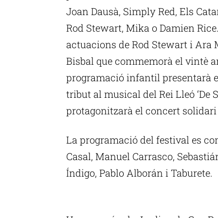
Joan Dausà, Simply Red, Els Catar
Rod Stewart, Mika o Damien Rice. 
actuacions de Rod Stewart i Ara M
Bisbal que commemorà el vintè ani
programació infantil presentarà e
tribut al musical del Rei Lleó ‘De
protagonitzarà el concert solidar
La programació del festival es c
Casal, Manuel Carrasco, Sebastián
Índigo, Pablo Alborán i Taburete.
P