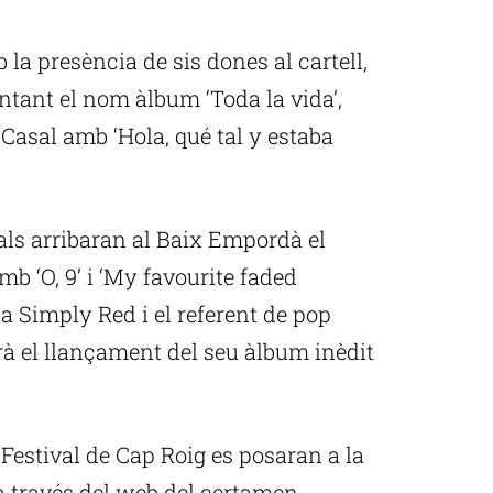
la presència de sis dones al cartell,
entant el nom àlbum ‘Toda la vida’,
 Casal amb ‘Hola, qué tal y estaba
als arribaran al Baix Empordà el
b ‘O, 9’ i ‘My favourite faded
ca Simply Red i el referent de pop
à el llançament del seu àlbum inèdit
 Festival de Cap Roig es posaran a la
 a través del web del certamen.