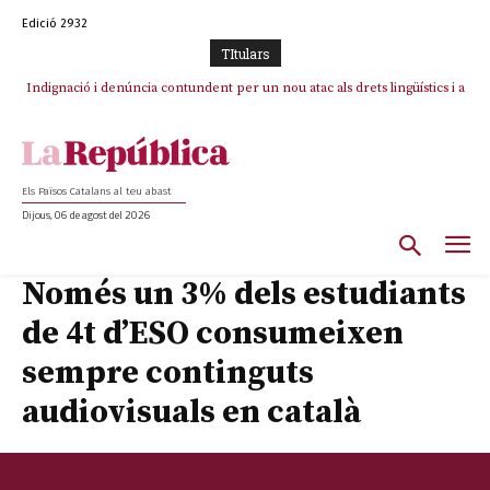
Edició 2932
TItulars
Indignació i denúncia contundent per un nou atac als drets lingüístics i a
la dignitat humana a la Jonquera
Els Països Catalans al teu abast
Dijous, 06 de agost del 2026
Només un 3% dels estudiants
de 4t d’ESO consumeixen
sempre continguts
audiovisuals en català