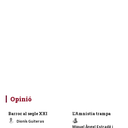
Opinió
Barroc al segle XXI
L’Amnistia trampa
Dionís Guiteras
Miquel Àngel Estradé i