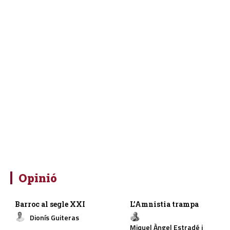
Opinió
Barroc al segle XXI
L’Amnistia trampa
Dionís Guiteras
Miquel Àngel Estradé i