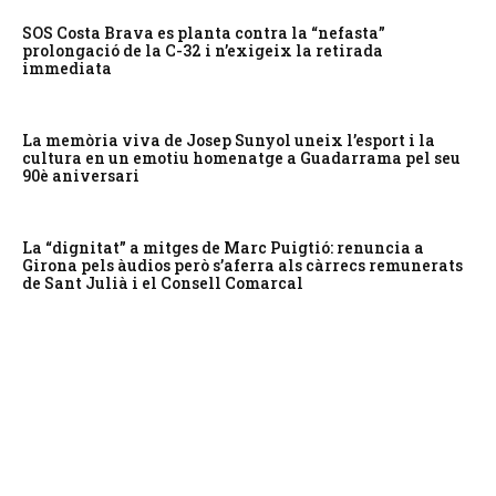
SOS Costa Brava es planta contra la “nefasta”
prolongació de la C-32 i n’exigeix la retirada
immediata
La memòria viva de Josep Sunyol uneix l’esport i la
cultura en un emotiu homenatge a Guadarrama pel seu
90è aniversari
La “dignitat” a mitges de Marc Puigtió: renuncia a
Girona pels àudios però s’aferra als càrrecs remunerats
de Sant Julià i el Consell Comarcal