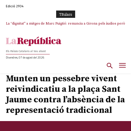
Edició 2934
TItulars
La “dignitat” a mitges de Marc Puigtió: renuncia a Girona pels àudios però
s’aferra als càrrecs remunerats de Sant Julià i el Consell Comarcal
Els Països Catalans al teu abast
Divendres, 07 de agost del 2026
Munten un pessebre vivent
reivindicatiu a la plaça Sant
Jaume contra l’absència de la
representació tradicional