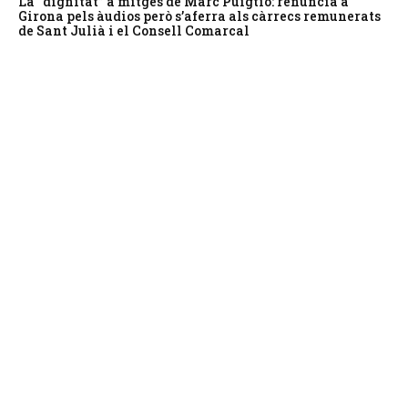
La “dignitat” a mitges de Marc Puigtió: renuncia a
Girona pels àudios però s’aferra als càrrecs remunerats
de Sant Julià i el Consell Comarcal