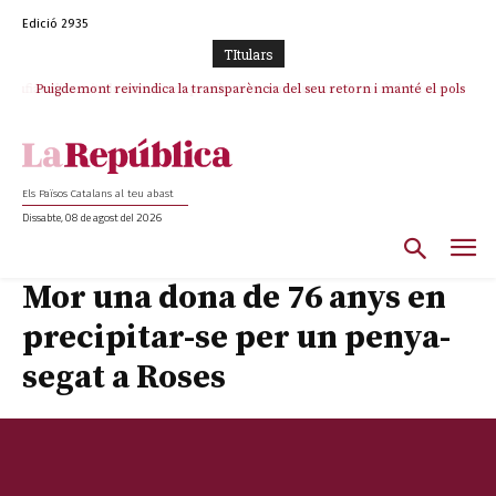
Edició 2935
TItulars
Puigdemont reivindica la transparència del seu retorn i manté el pols
ferm per la plena llibertat dels encausats
Els Països Catalans al teu abast
Dissabte, 08 de agost del 2026
Mor una dona de 76 anys en
precipitar-se per un penya-
segat a Roses