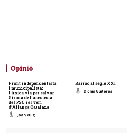
Opinió
Front independentista
Barroc al segle XXI
i municipalista:
Dionís Guiteras
l’única via per salvar
Girona de l’anestèsia
del PSC i el verí
d’Aliança Catalana
Joan Puig