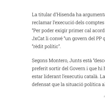
P
La titular d’Hisenda ha argumenta
reclamar l’execució dels comptes 
“Per poder exigir primer cal acorda
JxCat li convé “un govern del PP 
“rèdit polític”.
Segons Montero, Junts està “desco
preferit sortir del Govern i que hi 
estar liderant l’executiu català.
defensat que la situació política a
P