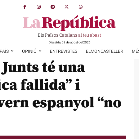
Els Països Catalans al teu abast
Dissabte, 08 de agost del 2026
PAÍS
OPINIÓ
ENTREVISTES
ELMONCASTELLER
MÉ
Junts té una
ca fallida” i
vern espanyol “no
”