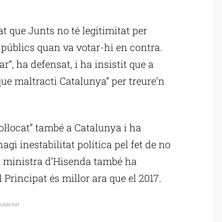
ublicitat
t que Junts no té legitimitat per
públics quan va votar-hi en contra.
r”, ha defensat, i ha insistit que a
que maltracti Catalunya” per treure’n
l·locat” també a Catalunya i ha
hagi inestabilitat política pel fet de no
 La ministra d’Hisenda també ha
l Principat és millor ara que el 2017.
ublicitat