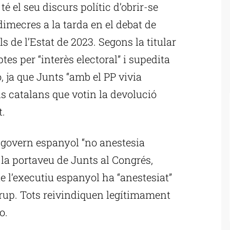
é el seu discurs polític d’obrir-se
imecres a la tarda en el debat de
s de l’Estat de 2023. Segons la titular
es per “interès electoral” i supedita
, ja que Junts “amb el PP vivia
els catalans que votin la devolució
t.
 govern espanyol “no anestesia
la portaveu de Junts al Congrés,
 l’executiu espanyol ha “anestesiat”
rup. Tots reivindiquen legítimament
o.