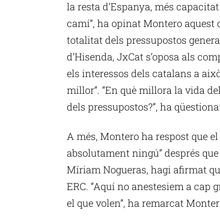
la resta d’Espanya, més capacitat t
camí”, ha opinat Montero aquest d
totalitat dels pressupostos general
d’Hisenda, JxCat s’oposa als compt
els interessos dels catalans a això
millor”. “En què millora la vida d
dels pressupostos?”, ha qüestiona
A més, Montero ha respost que el
absolutament ningú” després que 
Míriam Nogueras, hagi afirmat que
ERC. “Aquí no anestesiem a cap g
el que volen”, ha remarcat Monter