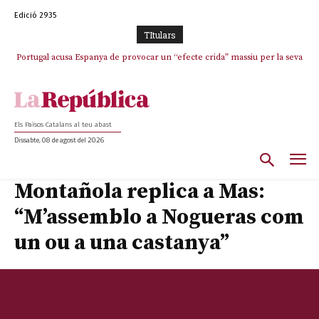
Edició 2935
TItulars
Portugal acusa Espanya de provocar un “efecte crida” massiu per la seva
“manca de regulació” migratòria
Els Països Catalans al teu abast
Dissabte, 08 de agost del 2026
Montañola replica a Mas:
“M’assemblo a Nogueras com
un ou a una castanya”