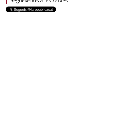
Segueix-nos a les xarxes