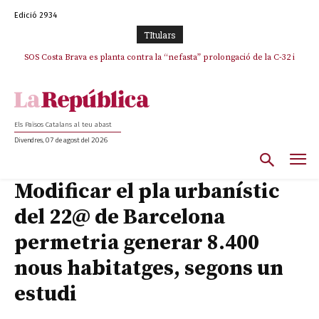
Edició 2934
TItulars
SOS Costa Brava es planta contra la “nefasta” prolongació de la C-32 i
La memòria viva de Josep Sunyol uneix l’esport i la cultura en un emotiu
homenatge a Guadarrama pel seu 90è aniversari
n’exigeix la retirada immediata
Els Països Catalans al teu abast
Divendres, 07 de agost del 2026
Modificar el pla urbanístic
del 22@ de Barcelona
permetria generar 8.400
nous habitatges, segons un
estudi