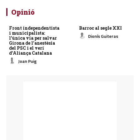
Opinió
Front independentista
Barroc al segle XXI
i municipalista:
Dionís Guiteras
l’única via per salvar
Girona de l’anestèsia
del PSC i el verí
d’Aliança Catalana
Joan Puig