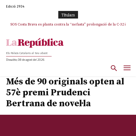
Edició 2934
TItulars
SOS Costa Brava es planta contra la “nefasta” prolongació de la C-32 i
n’exigeix la retirada immediata
Els Països Catalans al teu abast
Dissabte, 08 de agost del 2026
Més de 90 originals opten al
57è premi Prudenci
Bertrana de novel·la