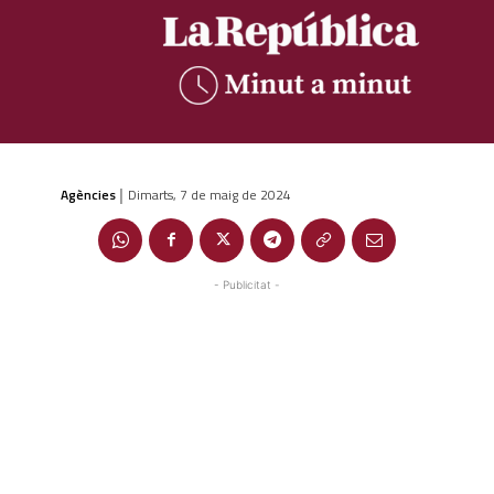
Agències
Dimarts, 7 de maig de 2024
|
- Publicitat -