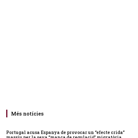
Més notícies
Portugal acusa Espanya de provocar un “efecte crida”
massiu per la seva “manca de regulació” migratòria