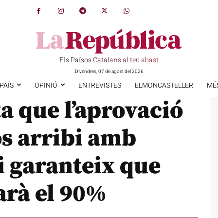
Els Països Catalans al teu abast
Divendres, 07 de agost del 2026
PAÍS
OPINIÓ
ENTREVISTES
ELMONCASTELLER
MÉ
a que l’aprovació
os arribi amb
i garanteix que
arà el 90%