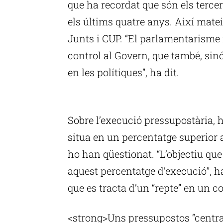
que ha recordat que són els terce
els últims quatre anys. Així matei
Junts i CUP. “El parlamentarisme
control al Govern, que també, sin
en les polítiques”, ha dit.
P
Sobre l’execució pressupostària, 
situa en un percentatge superior a
ho han qüestionat. “L’objectiu que 
aquest percentatge d’execució”, ha
que es tracta d’un “repte” en un co
<strong>Uns pressupostos “centrat