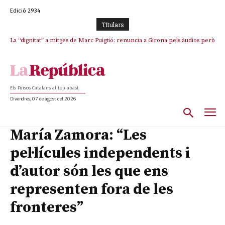
Edició 2934
TItulars
La “dignitat” a mitges de Marc Puigtió: renuncia a Girona pels àudios però
Junts exigeix que Catalunya quedi “fora” del repartiment dels menors
s’aferra als càrrecs remunerats de Sant Julià i el Consell Comarcal
migrants de Ceuta
Els Països Catalans al teu abast
Divendres, 07 de agost del 2026
María Zamora: “Les
pel·lícules independents i
d’autor són les que ens
representen fora de les
fronteres”