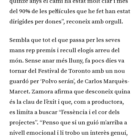
quinze anys el camí ha estat molt clar i més
del 90% de les pel·lícules que he fet han estat
dirigides per dones”, reconeix amb orgull.
Sembla que tot el que passa per les seves
mans rep premis i recull elogis arreu del
món. Sense anar més lluny, fa pocs dies va
tornar del Festival de Toronto amb un nou
guardó per ‘Polvo serán’, de Carlos Marquès-
Marcet. Zamora afirma que desconeix quina
és la clau de l’èxit i que, com a productora,
es limita a buscar “l’essència i el cor dels
projectes”. “Penso que si un guió m’arriba a
nivell emocional i li trobo un interès genuí,