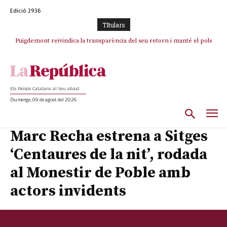
Edició 2936
TItulars
Puigdemont reivindica la transparència del seu retorn i manté el pols
ferm per la plena llibertat dels encausats
Els Països Catalans al teu abast
Diumenge, 09 de agost del 2026
Marc Recha estrena a Sitges
‘Centaures de la nit’, rodada
al Monestir de Poble amb
actors invidents