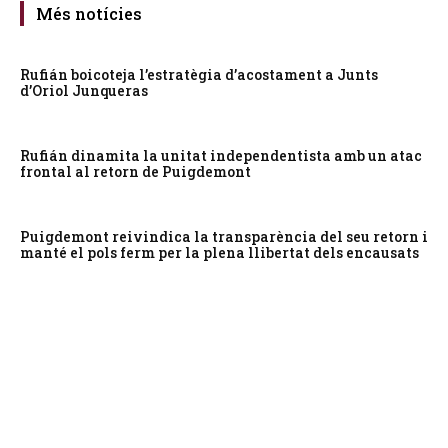
Més notícies
Rufián boicoteja l’estratègia d’acostament a Junts
d’Oriol Junqueras
Rufián dinamita la unitat independentista amb un atac
frontal al retorn de Puigdemont
Puigdemont reivindica la transparència del seu retorn i
manté el pols ferm per la plena llibertat dels encausats