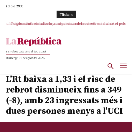
Edició 2935
TItulars
Rufián dinamita la unitat independentista amb un atac frontal al retorn
Puigdemont reivindica la transparència del seu retorn i manté el pols
ferm per la plena llibertat dels encausats
de Puigdemont
Els Països Catalans al teu abast
Diumenge, 09 de agost del 2026
L’Rt baixa a 1,33 i el risc de
rebrot disminueix fins a 349
(-8), amb 23 ingressats més i
dues persones menys a l’UCI