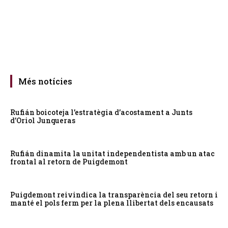
Més notícies
Rufián boicoteja l’estratègia d’acostament a Junts
d’Oriol Junqueras
Rufián dinamita la unitat independentista amb un atac
frontal al retorn de Puigdemont
Puigdemont reivindica la transparència del seu retorn i
manté el pols ferm per la plena llibertat dels encausats