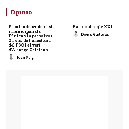
Opinió
Front independentista
Barroc al segle XXI
i municipalista:
Dionís Guiteras
l’única via per salvar
Girona de l’anestèsia
del PSC i el verí
d’Aliança Catalana
Joan Puig