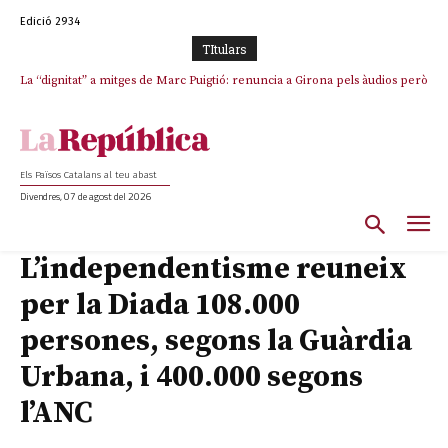
Edició 2934
TItulars
La “dignitat” a mitges de Marc Puigtió: renuncia a Girona pels àudios però
s’aferra als càrrecs remunerats de Sant Julià i el Consell Comarcal
Els Països Catalans al teu abast
Divendres, 07 de agost del 2026
L’independentisme reuneix
per la Diada 108.000
persones, segons la Guàrdia
Urbana, i 400.000 segons
l’ANC