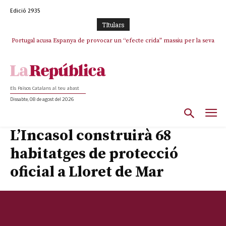
Edició 2935
TItulars
Portugal acusa Espanya de provocar un “efecte crida” massiu per la seva
El col·lapse de l’operació de Marc Puigtió a Girona: desbandada de
l’oportunisme i fracàs de ‘Militància Decidim’
“manca de regulació” migratòria
Els Països Catalans al teu abast
Dissabte, 08 de agost del 2026
L’Incasol construirà 68
habitatges de protecció
oficial a Lloret de Mar