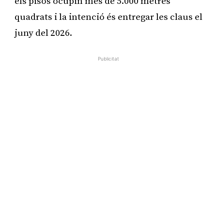
els pisos ocupin més de 5.000 metres
quadrats i la intenció és entregar les claus el
juny del 2026.
Publicitat