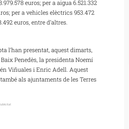
8.979.578 euros; per a aigua 6.521.332
ros; per a vehicles elèctrics 953.472
8.492 euros, entre d’altres.
ublicitat
a l’han presentat, aquest dimarts,
l Baix Penedès, la presidenta Noemí
én Viñuales i Enric Adell. Aquest
 també als ajuntaments de les Terres
ublicitat