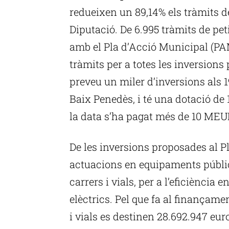
redueixen un 89,14% els tràmits de
Diputació. De 6.995 tràmits de pet
amb el Pla d’Acció Municipal (PA
tràmits per a totes les inversions
preveu un miler d’inversions als 1
Baix Penedès, i té una dotació de
la data s’ha pagat més de 10 MEU
De les inversions proposades al P
actuacions en equipaments públics
carrers i vials, per a l’eficiència e
elèctrics. Pel que fa al finançame
i vials es destinen 28.692.947 eu