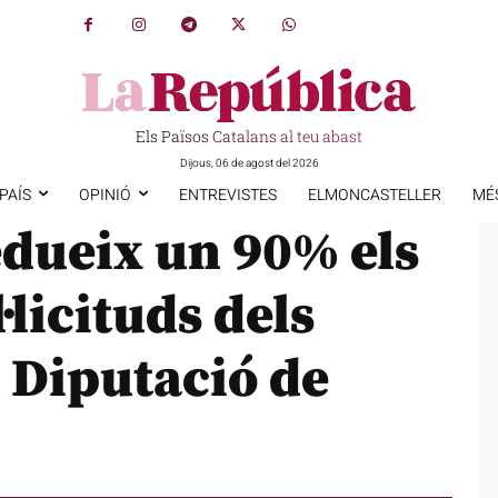
Els Països Catalans al teu abast
Dijous, 06 de agost del 2026
PAÍS
OPINIÓ
ENTREVISTES
ELMONCASTELLER
MÉ
edueix un 90% els
·licituds dels
 Diputació de