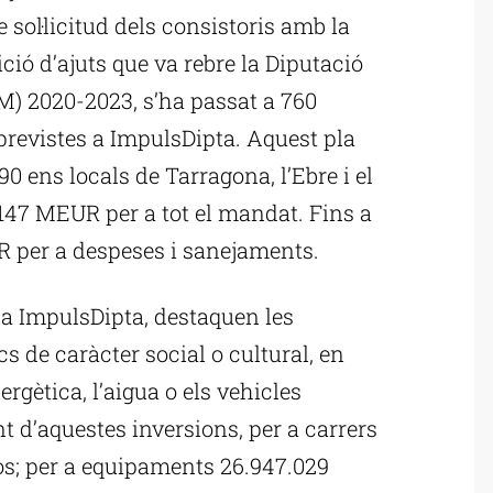
 sol·licitud dels consistoris amb la
ició d’ajuts que va rebre la Diputació
M) 2020-2023, s’ha passat a 760
 previstes a ImpulsDipta. Aquest pla
90 ens locals de Tarragona, l’Ebre i el
 147 MEUR per a tot el mandat. Fins a
R per a despeses i sanejaments.
la ImpulsDipta, destaquen les
 de caràcter social o cultural, en
nergètica, l’aigua o els vehicles
nt d’aquestes inversions, per a carrers
ros; per a equipaments 26.947.029