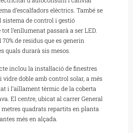
tema d’escalfadors elèctrics. També se
l sistema de control i gestió
e tot l’enllumenat passarà a ser LED.
l 70% de residus que es generin
les quals durarà sis mesos.
cte inclou la instal·lació de finestres
i vidre doble amb control solar, a més
tat i l’aïllament tèrmic de la coberta
a. El centre, ubicat al carrer General
 metres quadrats repartits en planta
plantes més en alçada.