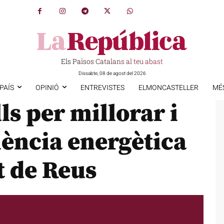
Els Països Catalans al teu abast
Dissabte, 08 de agost del 2026
PAÍS
OPINIÓ
ENTREVISTES
ELMONCASTELLER
MÉ
lls per millorar i
ciència energètica
t de Reus