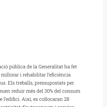
ció pública de la Generalitat ha fet
r millorar i rehabilitar l’eficiència
us. Els treballs, pressupostats per
eveuen reduir més del 30% del consum
l’edifici. Així, es col·locaran 28
lectricitat d’autoconsum i canviar