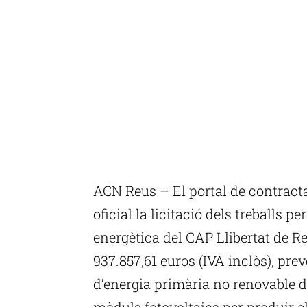
ACN Reus – El portal de contracta
oficial la licitació dels treballs pe
energètica del CAP Llibertat de Re
937.857,61 euros (IVA inclòs), pr
d’energia primària no renovable de 
mòduls fotovoltaics per produir e