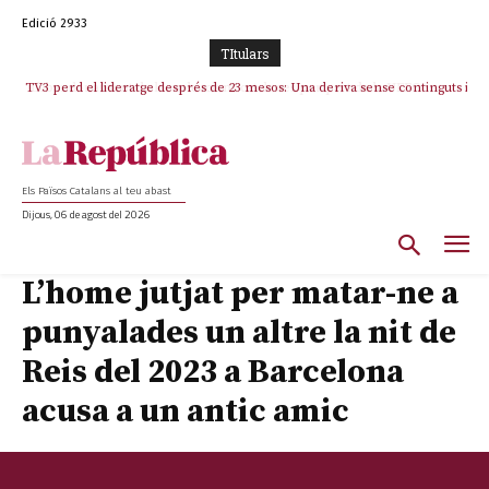
Edició 2933
TItulars
TV3 perd el lideratge després de 23 mesos: Una deriva sense continguts i
en clau espanyola deixa el canal a mans de TVE
Els Països Catalans al teu abast
Dijous, 06 de agost del 2026
L’home jutjat per matar-ne a
punyalades un altre la nit de
Reis del 2023 a Barcelona
acusa a un antic amic