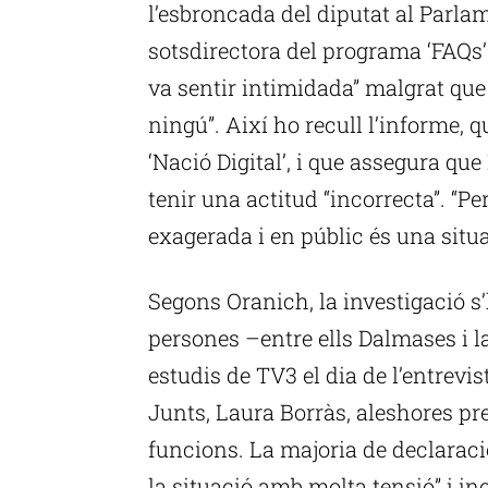
l’esbroncada del diputat al Parl
sotsdirectora del programa ‘FAQs’
va sentir intimidada” malgrat que
ningú”. Així ho recull l’informe,
‘Nació Digital’, i que assegura que
tenir una actitud “incorrecta”. “P
exagerada i en públic és una situa
Segons Oranich, la investigació s’
persones –entre ells Dalmases i l
estudis de TV3 el dia de l’entrevi
Junts, Laura Borràs, aleshores pr
funcions. La majoria de declaracio
la situació amb molta tensió” i inc