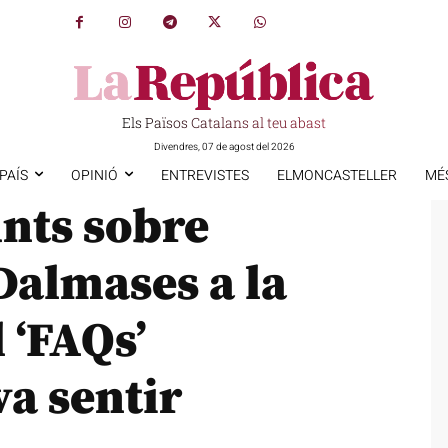
Els Països Catalans al teu abast
Divendres, 07 de agost del 2026
PAÍS
OPINIÓ
ENTREVISTES
ELMONCASTELLER
MÉ
unts sobre
Dalmases a la
 ‘FAQs’
va sentir