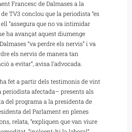
ament Francesc de Dalmases a la
 de TV3 conclou que la periodista “es
 ell “assegura que no va intimidar
 que ha avançat aquest diumenge
 Dalmases “va perdre els nervis” i va
erdre els nervis de manera tan
ció a evitar”, avisa l’advocada.
ha fet a partir dels testimonis de vint
a periodista afectada– presents als
sta del programa a la presidenta de
esidenta del Parlament en plenes
ns, relata, “expliquen que van viure
omoditat, “incloent-hi la laboral”.