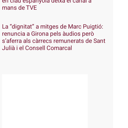
en clau espanyola deixa el canal a
mans de TVE
La “dignitat” a mitges de Marc Puigtió:
renuncia a Girona pels àudios però
s’aferra als càrrecs remunerats de Sant
Julià i el Consell Comarcal