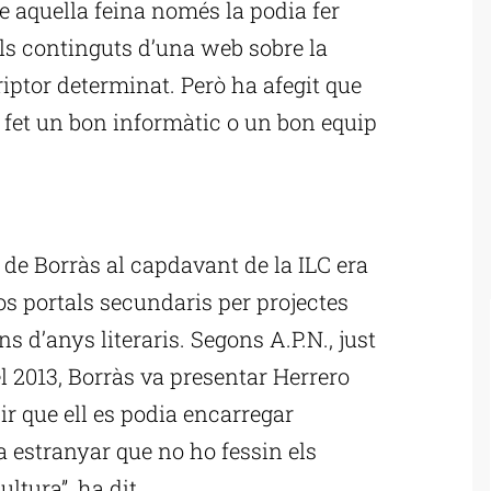
 aquella feina només la podia fer
ls continguts d’una web sobre la
ptor determinat. Però ha afegit que
r fet un bon informàtic o un bon equip
ublicitat
de Borràs al capdavant de la ILC era
os portals secundaris per projectes
d’anys literaris. Segons A.P.N., just
el 2013, Borràs va presentar Herrero
dir que ell es podia encarregar
va estranyar que no ho fessin els
ltura”, ha dit.