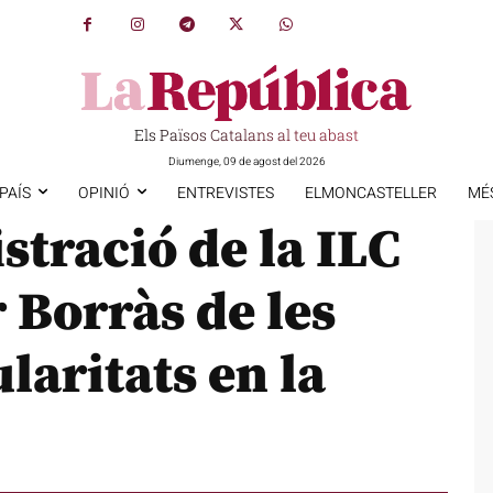
Els Països Catalans al teu abast
Diumenge, 09 de agost del 2026
PAÍS
OPINIÓ
ENTREVISTES
ELMONCASTELLER
MÉ
stració de la ILC
 Borràs de les
laritats en la