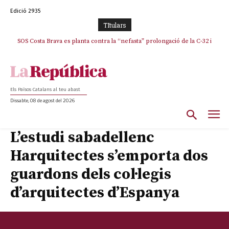
Edició 2935
TItulars
SOS Costa Brava es planta contra la “nefasta” prolongació de la C-32 i
n’exigeix la retirada immediata
Els Països Catalans al teu abast
Dissabte, 08 de agost del 2026
L’estudi sabadellenc
Harquitectes s’emporta dos
guardons dels col·legis
d’arquitectes d’Espanya