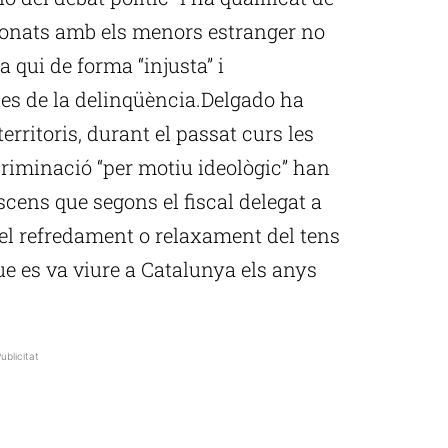
cionats amb els menors estranger no
 qui de forma “injusta” i
bles de la delinqüència.Delgado ha
territoris, durant el passat curs les
criminació “per motiu ideològic” han
cens que segons el fiscal delegat a
pel refredament o relaxament del tens
que es va viure a Catalunya els anys
ublicitat