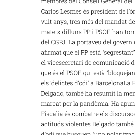
membres del Consell General del 
Carlos Lesmes és president de l’ò
vuit anys, tres més del mandat de 
mateix dilluns PP i PSOE han torna
del CGPJ. La portaveu del govern 
afirmat que el PP està “segrestant
el vicesecretari de comunicació d
que és el PSOE qui està “bloquejan
els ‘delictes d’odi’ a BarcelonaLa 
Delgado, també ha resumit la mem
marcat per la pandèmia. Ha apunta
Fiscalia és combatre els discurso
actituds violentes.Delgado també
d’odi que busquen “una polarització