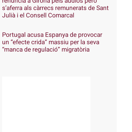
renuncia a Girona pels àudios però
s’aferra als càrrecs remunerats de Sant
Julià i el Consell Comarcal
Portugal acusa Espanya de provocar
un “efecte crida” massiu per la seva
“manca de regulació” migratòria