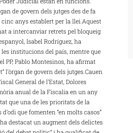
Poder Judicial estan en funcions.
rgan de govern dels jutges des de fa
cinc anys establert per la llei.Aquest
t a intercanviar retrets pel bloqueig
espanyol, Isabel Rodríguez, ha
” les institucions del país, mentre que
el PP, Pablo Montesinos, ha afirmat
t” l’òrgan de govern dels jutges.Cauen
Fiscal General de l’Estat, Dolores
òria anual de la Fiscalia en un any
t que una de les prioritats de la
s d’odi que fomenten “en molts casos”
 ha destacat un augment dels delictes
 del debat polític” i ha qualificat de