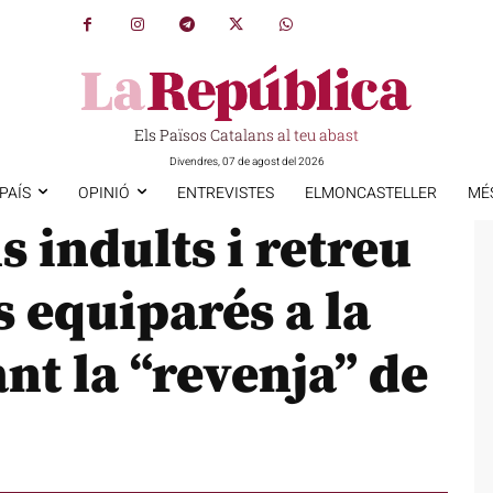
Els Països Catalans al teu abast
Divendres, 07 de agost del 2026
PAÍS
OPINIÓ
ENTREVISTES
ELMONCASTELLER
MÉ
s indults i retreu
s equiparés a la
nt la “revenja” de