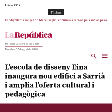
Edició 2934
TItulars
La “dignitat” a mitges de Marc Puigtió: renuncia a Girona pels àudios però
s’aferra als càrrecs remunerats de Sant Julià i el Consell Comarcal
Els Països Catalans al teu abast
Divendres, 07 de agost del 2026
L’escola de disseny Eina
inaugura nou edifici a Sarrià
i amplia l’oferta cultural i
pedagògica