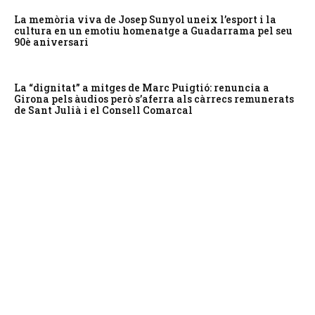
La memòria viva de Josep Sunyol uneix l’esport i la
cultura en un emotiu homenatge a Guadarrama pel seu
90è aniversari
La “dignitat” a mitges de Marc Puigtió: renuncia a
Girona pels àudios però s’aferra als càrrecs remunerats
de Sant Julià i el Consell Comarcal