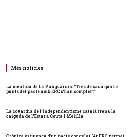
Més notícies
La mentida de La Vanguardia: “Tres de cada quatre
punts del pacte amb ERC s’han complert”
La covardia de l’independentisme català frena la
caiguda de l’Estat a Ceuta i Melilla
Crònica estiuenca d’un pacte congelat (4): ERC permet