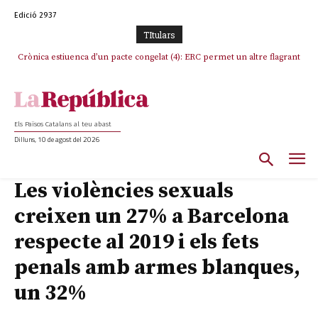
Edició 2937
TItulars
Crònica estiuenca d’un pacte congelat (4): ERC permet un altre flagrant
incompliment de l’acord, les seleccions catalanes un cop més
sacrificades
Els Països Catalans al teu abast
Dilluns, 10 de agost del 2026
Les violències sexuals
creixen un 27% a Barcelona
respecte al 2019 i els fets
penals amb armes blanques,
un 32%