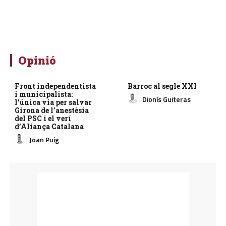
Opinió
Front independentista
Barroc al segle XXI
i municipalista:
Dionís Guiteras
l’única via per salvar
Girona de l’anestèsia
del PSC i el verí
d’Aliança Catalana
Joan Puig