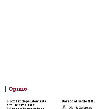
Opinió
Front independentista
Barroc al segle XXI
i municipalista:
Dionís Guiteras
l’única via per salvar