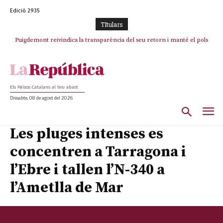
Edició 2935
TItulars
Puigdemont reivindica la transparència del seu retorn i manté el pols
Portugal acusa Espanya de provocar un “efecte crida” massiu per la seva
ferm per la plena llibertat dels encausats
“manca de regulació” migratòria
Els Països Catalans al teu abast
Dissabte, 08 de agost del 2026
Les pluges intenses es
concentren a Tarragona i
l’Ebre i tallen l’N-340 a
l’Ametlla de Mar