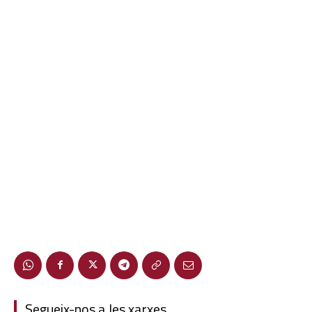
Segueix-nos a les xarxes