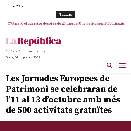
Edició 2932
TItulars
TV3 perd el lideratge després de 23 mesos: Una deriva sense continguts i
en clau espanyola deixa el canal a mans de TVE
Els Països Catalans al teu abast
Dijous, 06 de agost del 2026
Les Jornades Europees de
Patrimoni se celebraran de
l’11 al 13 d’octubre amb més
de 500 activitats gratuïtes