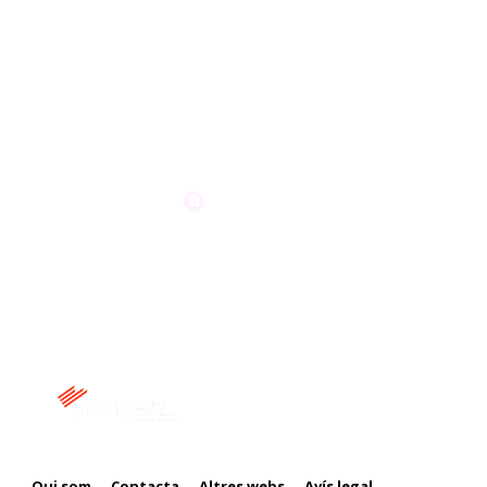
Membre de:
Qui som
Contacta
Altres webs
Avís legal