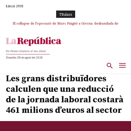
Edició 2935
TItulars
El col·lapse de l’operació de Marc Puigtió a Girona: desbandada de
L’ANC respon amb una mobilització a La Jonquera contra la
l’oportunisme i fracàs de ‘Militància Decidim’
catalanofòbia i els abusos de la Policia Nacional
Els Països Catalans al teu abast
Dissabte, 08 de agost del 2026
Les grans distribuïdores
calculen que una reducció
de la jornada laboral costarà
461 milions d’euros al sector