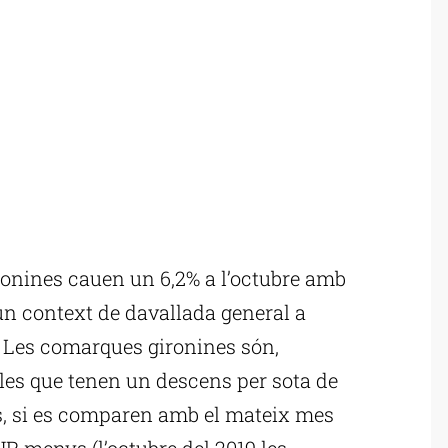
onines cauen un 6,2% a l’octubre amb
un context de davallada general a
. Les comarques gironines són,
les que tenen un descens per sota de
es, si es comparen amb el mateix mes
R menys (l’octubre del 2019 les