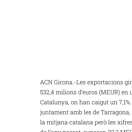
ACN Girona.-Les exportacions gir
532,4 milions d’euros (MEUR) en 
Catalunya, on han caigut un 7,1%
juntament amb les de Tarragona, 
la mitjana catalana però les xifr
de l’any passat, suposen 32,2 MEU