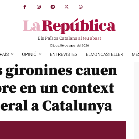
Els Països Catalans al teu abast
Dijous, 06 de agost del 2026
PAÍS
OPINIÓ
ENTREVISTES
ELMONCASTELLER
MÉ
s gironines cauen
bre en un context
eral a Catalunya