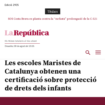
Edició 2935
TItulars
SOS Costa Brava es planta contra la “nefasta” prolongació de la C-32 i
n’exigeix la retirada immediata
Els Països Catalans al teu abast
Dissabte, 08 de agost del 2026
Les escoles Maristes de
Catalunya obtenen una
certificació sobre protecció
de drets dels infants