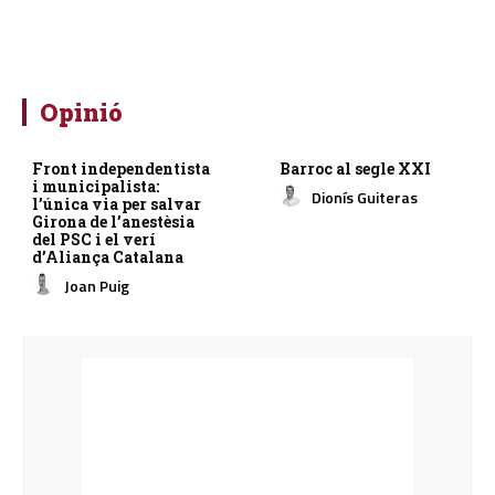
Opinió
Front independentista
Barroc al segle XXI
i municipalista:
Dionís Guiteras
l’única via per salvar
Girona de l’anestèsia
del PSC i el verí
d’Aliança Catalana
Joan Puig