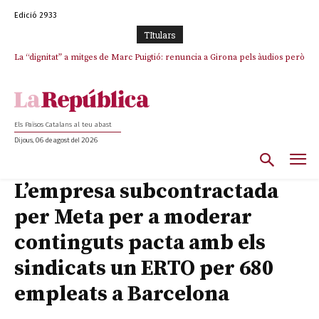
Edició 2933
TItulars
La “dignitat” a mitges de Marc Puigtió: renuncia a Girona pels àudios però
Junts exigeix que Catalunya quedi “fora” del repartiment dels menors
s’aferra als càrrecs remunerats de Sant Julià i el Consell Comarcal
migrants de Ceuta
Els Països Catalans al teu abast
Dijous, 06 de agost del 2026
L’empresa subcontractada
per Meta per a moderar
continguts pacta amb els
sindicats un ERTO per 680
empleats a Barcelona