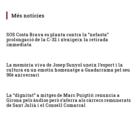
Més notícies
SOS Costa Brava es planta contra la “nefasta”
prolongació de la C-32 i n’exigeix la retirada
immediata
La memòria viva de Josep Sunyol uneix l’esport i la
cultura en un emotiu homenatge a Guadarrama pel seu
90è aniversari
La “dignitat” a mitges de Marc Puigtió: renuncia a
Girona pels àudios però s’aferra als càrrecs remunerats
de Sant Julià i el Consell Comarcal