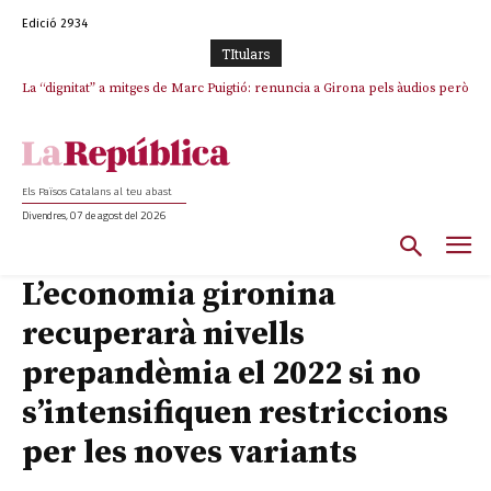
Edició 2934
TItulars
La “dignitat” a mitges de Marc Puigtió: renuncia a Girona pels àudios però
s’aferra als càrrecs remunerats de Sant Julià i el Consell Comarcal
Els Països Catalans al teu abast
Divendres, 07 de agost del 2026
L’economia gironina
recuperarà nivells
prepandèmia el 2022 si no
s’intensifiquen restriccions
per les noves variants