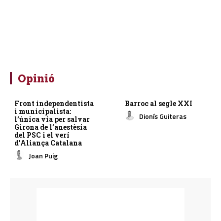
Opinió
Front independentista
Barroc al segle XXI
i municipalista:
Dionís Guiteras
l’única via per salvar
Girona de l’anestèsia
del PSC i el verí
d’Aliança Catalana
Joan Puig