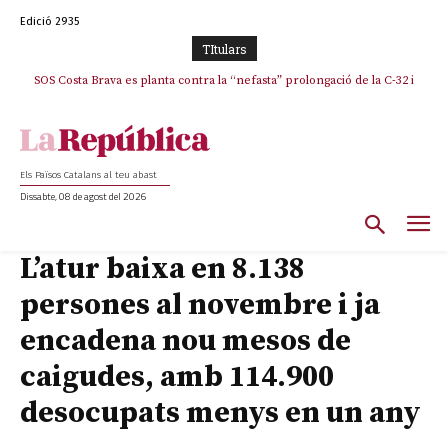
Edició 2935
TItulars
SOS Costa Brava es planta contra la “nefasta” prolongació de la C-32 i
La memòria viva de Josep Sunyol uneix l’esport i la cultura en un emotiu
homenatge a Guadarrama pel seu 90è aniversari
n’exigeix la retirada immediata
Els Països Catalans al teu abast
Dissabte, 08 de agost del 2026
L’atur baixa en 8.138
persones al novembre i ja
encadena nou mesos de
caigudes, amb 114.900
desocupats menys en un any