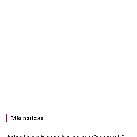
Més notícies
Portugal acusa Espanya de provocar un “efecte crida”