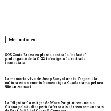
Més notícies
SOS Costa Brava es planta contra la “nefasta”
prolongació de la C-32 i n’exigeix la retirada
immediata
La memòria viva de Josep Sunyol uneix l’esport i la
cultura en un emotiu homenatge a Guadarrama pel seu
90è aniversari
La “dignitat” a mitges de Marc Puigtió: renuncia a
Girona pels àudios però s’aferra als càrrecs remunerats
de Sant Julià i el Consell Comarcal