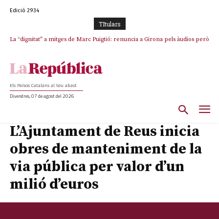
Edició 2934
TItulars
La “dignitat” a mitges de Marc Puigtió: renuncia a Girona pels àudios però
s’aferra als càrrecs remunerats de Sant Julià i el Consell Comarcal
Els Països Catalans al teu abast
Divendres, 07 de agost del 2026
L’Ajuntament de Reus inicia
obres de manteniment de la
via pública per valor d’un
milió d’euros