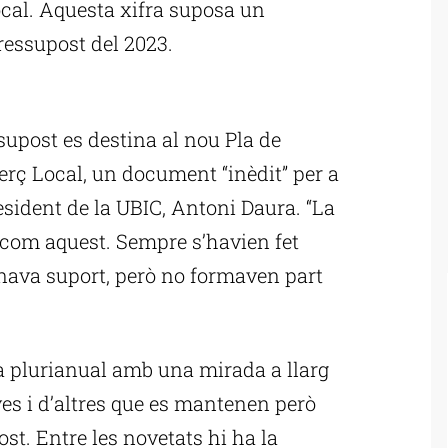
ocal. Aquesta xifra suposa un
ressupost del 2023.
ublicitat
supost es destina al nou Pla de
rç Local, un document “inèdit” per a
esident de la UBIC, Antoni Daura. “La
 com aquest. Sempre s’havien fet
onava suport, però no formaven part
la plurianual amb una mirada a llarg
ves i d’altres que es mantenen però
t. Entre les novetats hi ha la