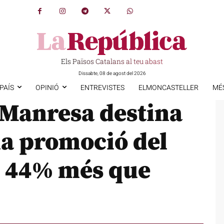
Els Països Catalans al teu abast
Dissabte, 08 de agost del 2026
PAÍS
OPINIÓ
ENTREVISTES
ELMONCASTELLER
MÉ
 Manresa destina
la promoció del
n 44% més que