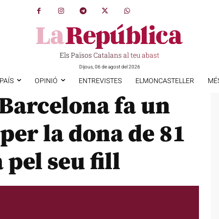
Els Països Catalans al teu abast
Dijous, 06 de agost del 2026
PAÍS
OPINIÓ
ENTREVISTES
ELMONCASTELLER
MÉ
Barcelona fa un
 per la dona de 81
pel seu fill