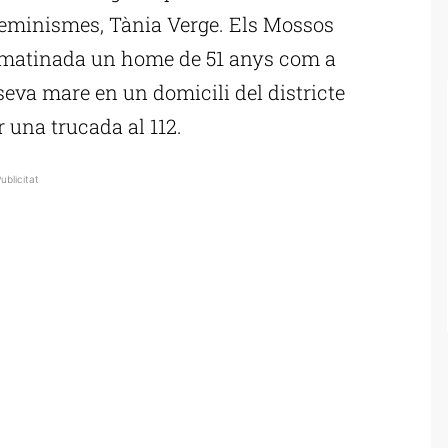
i Feminismes, Tània Verge. Els Mossos
e matinada un home de 51 anys com a
seva mare en un domicili del districte
r una trucada al 112.
ublicitat