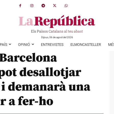
Els Països Catalans al teu abast
Dijous, 06 de agost del 2026
PAÍS
OPINIÓ
ENTREVISTES
ELMONCASTELLER
MÉ
 Barcelona
pot desallotjar
a i demanarà una
r a fer-ho