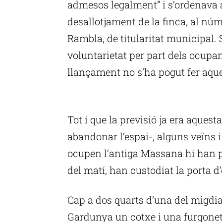
admesos legalment” i s’ordenava 
desallotjament de la finca, al núme
Rambla, de titularitat municipal. S
voluntarietat per part dels ocupant
llançament no s’ha pogut fer aque
P
Tot i que la previsió ja era aquest
abandonar l’espai-, alguns veïns i
ocupen l’antiga Massana hi han pass
del matí, han custodiat la porta d
Cap a dos quarts d’una del migdia,
Gardunya un cotxe i una furgonet