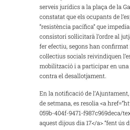
serveis jurídics a la plaça de la 
constatat que els ocupants de l’es
“resistència pacífica” que impedia 
consistori sol·licitarà l’ordre al 
fer efectiu, segons han confirmat
col·lectius socials reivindiquen l’
mobilització i a participar en un
contra el desallotjament.
En la notificació de l’Ajuntament,
de setmana, es resolia <a href=
059b-404f-9471-f987c969deca/tex
aquest dijous dia 17</a> “fent ús 