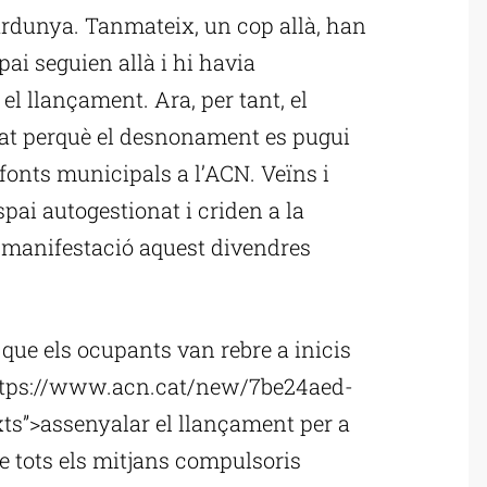
Gardunya. Tanmateix, un cop allà, han
pai seguien allà i hi havia
el llançament. Ara, per tant, el
jutjat perquè el desnonament es pugui
 fonts municipals a l’ACN. Veïns i
espai autogestionat i criden a la
a manifestació aquest divendres
 que els ocupants van rebre a inicis
”https://www.acn.cat/new/7be24aed-
ts”>assenyalar el llançament per a
de tots els mitjans compulsoris