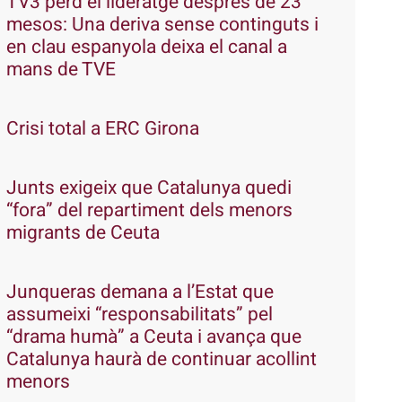
TV3 perd el lideratge després de 23
mesos: Una deriva sense continguts i
en clau espanyola deixa el canal a
mans de TVE
Crisi total a ERC Girona
Junts exigeix que Catalunya quedi
“fora” del repartiment dels menors
migrants de Ceuta
Junqueras demana a l’Estat que
assumeixi “responsabilitats” pel
“drama humà” a Ceuta i avança que
Catalunya haurà de continuar acollint
menors