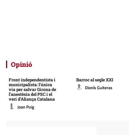
Opinió
Front independentista i
Barroc al segle XXI
municipalista: l’única
Dionís Guiteras
via per salvar Girona de
l’anestèsia del PSC i el
verí d’Aliança Catalana
Joan Puig