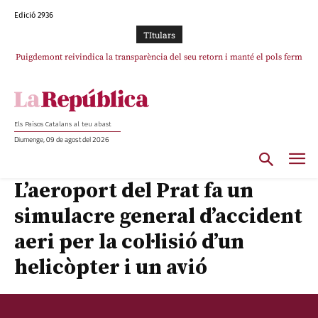
Edició 2936
TItulars
Puigdemont reivindica la transparència del seu retorn i manté el pols ferm
Portugal acusa Espanya de provocar un “efecte crida” massiu per la seva
per la plena llibertat dels encausats
“manca de regulació” migratòria
Els Països Catalans al teu abast
Diumenge, 09 de agost del 2026
L’aeroport del Prat fa un
simulacre general d’accident
aeri per la col·lisió d’un
helicòpter i un avió