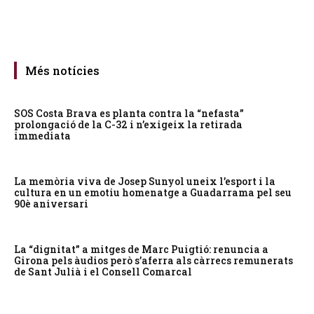
Més notícies
SOS Costa Brava es planta contra la “nefasta”
prolongació de la C-32 i n’exigeix la retirada
immediata
La memòria viva de Josep Sunyol uneix l’esport i la
cultura en un emotiu homenatge a Guadarrama pel seu
90è aniversari
La “dignitat” a mitges de Marc Puigtió: renuncia a
Girona pels àudios però s’aferra als càrrecs remunerats
de Sant Julià i el Consell Comarcal