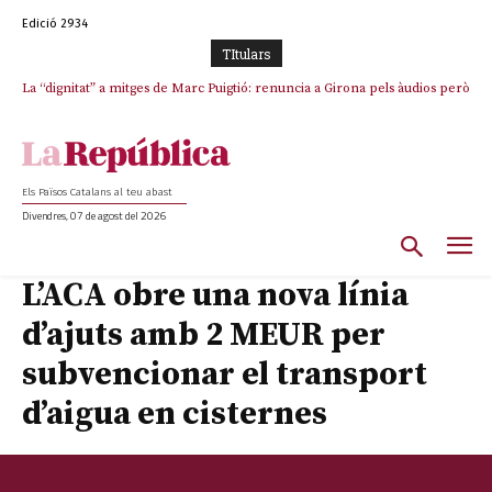
Edició 2934
TItulars
La “dignitat” a mitges de Marc Puigtió: renuncia a Girona pels àudios però
Junts exigeix que Catalunya quedi “fora” del repartiment dels menors
s’aferra als càrrecs remunerats de Sant Julià i el Consell Comarcal
migrants de Ceuta
Els Països Catalans al teu abast
Divendres, 07 de agost del 2026
L’ACA obre una nova línia
d’ajuts amb 2 MEUR per
subvencionar el transport
d’aigua en cisternes