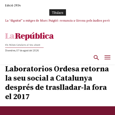
Edició 2934
TItulars
La “dignitat” a mitges de Marc Puigtió: renuncia a Girona pels àudios però
s’aferra als càrrecs remunerats de Sant Julià i el Consell Comarcal
Els Països Catalans al teu abast
Divendres, 07 de agost del 2026
Laboratorios Ordesa retorna
la seu social a Catalunya
després de traslladar-la fora
el 2017