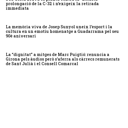
prolongació de la C-32 i n’exigeix la retirada
immediata
La memòria viva de Josep Sunyol uneix l’esport i la
cultura en un emotiu homenatge a Guadarrama pel seu
90è aniversari
La “dignitat” a mitges de Marc Puigtió: renuncia a
Girona pels àudios però s’aferra als càrrecs remunerats
de Sant Julià i el Consell Comarcal