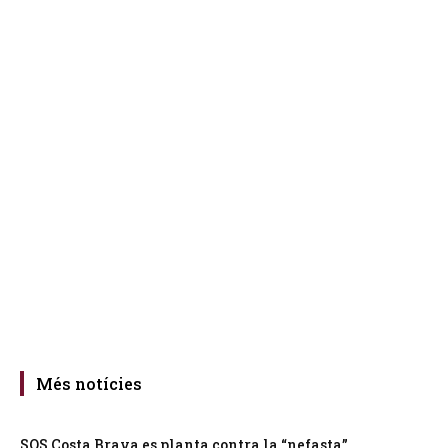
Més notícies
SOS Costa Brava es planta contra la “nefasta”