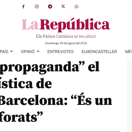
Els Països Catalans al teu abast
Diumenge, 09 de agost del 2026
PAÍS
OPINIÓ
ENTREVISTES
ELMONCASTELLER
MÉ
 “propaganda” el
ística de
Barcelona: “És un
forats”