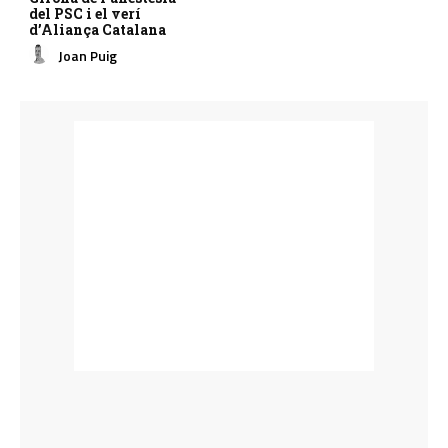
del PSC i el verí
d’Aliança Catalana
Joan Puig