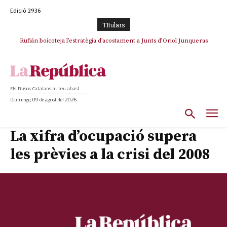
Edició 2936
TItulars
Rufián boicoteja l’estratègia d’acostament a Junts d’Oriol Junqueras
Els Països Catalans al teu abast
Diumenge, 09 de agost del 2026
La xifra d’ocupació supera
les prèvies a la crisi del 2008