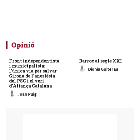
Opinió
Front independentista
Barroc al segle XXI
i municipalista:
Dionís Guiteras
l’única via per salvar
Girona de l’anestèsia
del PSC i el verí
d’Aliança Catalana
Joan Puig