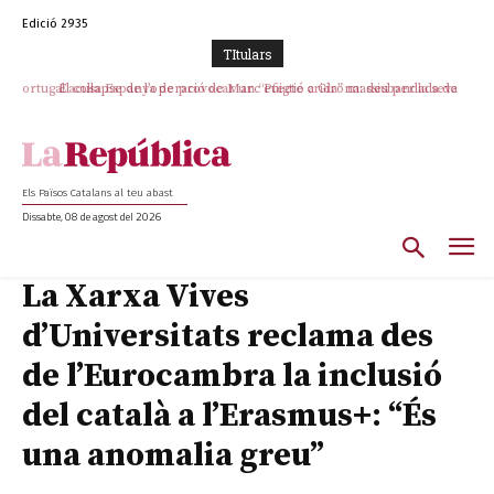
Edició 2935
TItulars
El col·lapse de l’operació de Marc Puigtió a Girona: desbandada de
l’oportunisme i fracàs de ‘Militància Decidim’
Els Països Catalans al teu abast
Dissabte, 08 de agost del 2026
La Xarxa Vives
d’Universitats reclama des
de l’Eurocambra la inclusió
del català a l’Erasmus+: “És
una anomalia greu”